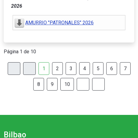
2026
AMURRIO "PATRONALES" 2026
Página 1 de 10
1
2
3
4
5
6
7
8
9
10
Bilbao